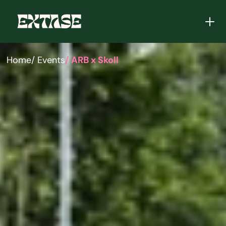
Home
/ Events
/ ARB x Skoll