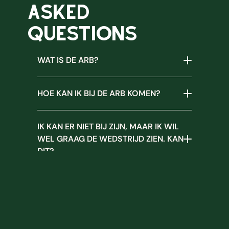
d
ASKED 
e
QUESTIONS
z
e 
WAT IS DE ARB?
w
e
HOE KAN IK BIJ DE ARB KOMEN?
d
s
IK KAN ER NIET BIJ ZIJN, MAAR IK WIL 
tr
WEL GRAAG DE WEDSTRIJD ZIEN. KAN 
ij
DIT?
d 
v
ZIJN ER FUNVELDEN DIE IK KAN 
o
STARTEN?
o