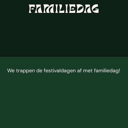
FAMILIEDAG
We trappen de festivaldagen af met familiedag! 
Neem je ouders, broer/zus, neef/nicht, ooms en 
tantes mee! Je kunt in de shop nog een ticket 
bemachtigen! 
Geniet van een oedipus biertje, versla je ouders 
met bierpong of zing mee met de leukste ABBA 
hits! 🎶