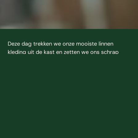
Deze dag trekken we onze mooiste linnen 
kleding uit de kast en zetten we ons schrap 
voor een dag vol bourgondisch genieten. We 
zullen naar Den Haag afreizen, om daar bij 
Renbaan Duindigt te kijken naar paardenraces 
én een polowedstrijd. Met een glas champagne 
in de hand zullen we proosten op een dag die 
velen zich nog zullen herinneren. 
LUSTRUM