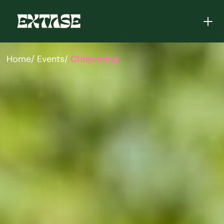
Home
/ Events
/ 
Chiquedag