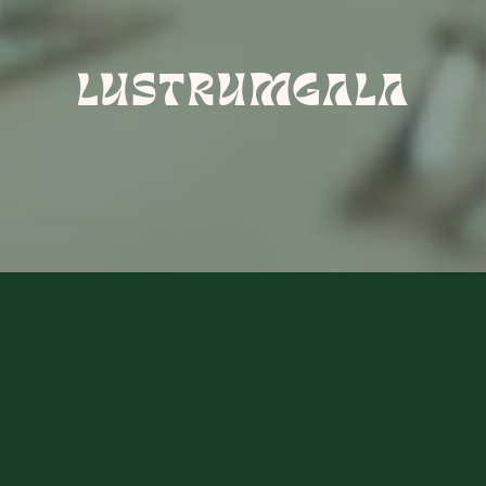
LUSTRUMGALA
Op donderdag 9 juli in de zomer van 2026 
organiseert de Lustrumgala Commissie het 
meest betoverende gala om het 60-jarig 
Lustrum te vieren. Om onze leden nieuwsgierig 
te houden, worden het thema en de locatie nog 
niet onthuld! Het wordt een magisch 