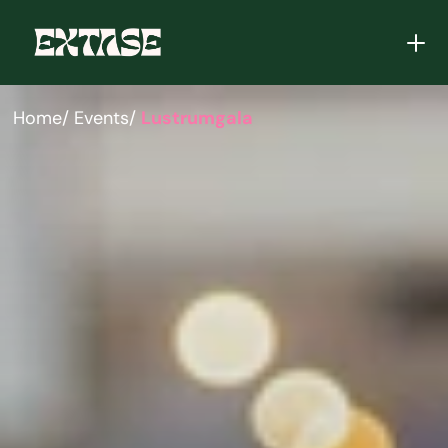
Home
/ Events
/ 
Lustrumgala